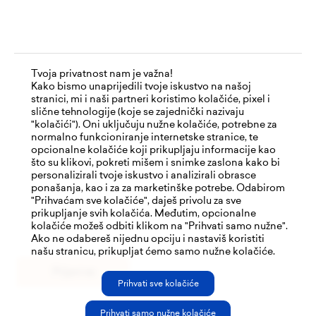
Tvoja privatnost nam je važna!
Kako bismo unaprijedili tvoje iskustvo na našoj
stranici, mi i naši partneri koristimo kolačiće, pixel i
slične tehnologije (koje se zajednički nazivaju
Edukacije
"kolačići"). Oni uključuju nužne kolačiće, potrebne za
normalno funkcioniranje internetske stranice, te
Performance
opcionalne kolačiće koji prikupljaju informacije kao
Digital production
što su klikovi, pokreti mišem i snimke zaslona kako bi
Employer branding
personalizirali tvoje iskustvo i analizirali obrasce
Marketing communication
ponašanja, kao i za za marketinške potrebe. Odabirom
"Prihvaćam sve kolačiće", daješ privolu za sve
prikupljanje svih kolačića. Međutim, opcionalne
kolačiće možeš odbiti klikom na "Prihvati samo nužne".
Ako ne odabereš nijednu opciju i nastaviš koristiti
našu stranicu, prikupljat ćemo samo nužne kolačiće.
Prijavi se
Prihvati sve kolačiće
Prihvati samo nužne kolačiće