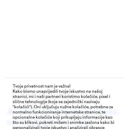
Tvoja privatnost nam je važna!
Kako bismo unaprijedili tvoje iskustvo na našoj
stranici, mi i naši partneri koristimo kolačiće, pixel i
slične tehnologije (koje se zajednički nazivaju
Edukacije
"kolačići"). Oni uključuju nužne kolačiće, potrebne za
AI alati u marketingu: kako
normalno funkcioniranje internetske stranice, te
Performance
opcionalne kolačiće koji prikupljaju informacije kao
zadržati glas branda,
Digital production
što su klikovi, pokreti mišem i snimke zaslona kako bi
Employer branding
personalizirali tvoje iskustvo i analizirali obrasce