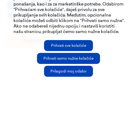
poboljšati kreativu i
Marketing communication
ponašanja, kao i za za marketinške potrebe. Odabirom
"Prihvaćam sve kolačiće", daješ privolu za sve
optimizirati vrijeme?
prikupljanje svih kolačića. Međutim, opcionalne
kolačiće možeš odbiti klikom na "Prihvati samo nužne".
Ako ne odabereš nijednu opciju i nastaviš koristiti
našu stranicu, prikupljat ćemo samo nužne kolačiće.
Prijavi se
Prihvati sve kolačiće
Prihvati samo nužne kolačiće
Developed and designed by
Builtt
, 2026. All rights reserved by
Detangled.
Prilagodi moj odabir
Privacy policy
Cookie policy
Prijavi se
Tema predavanja
Marketing communication