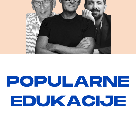
P
O
P
U
L
A
R
N
E
E
D
U
K
A
C
I
J
E