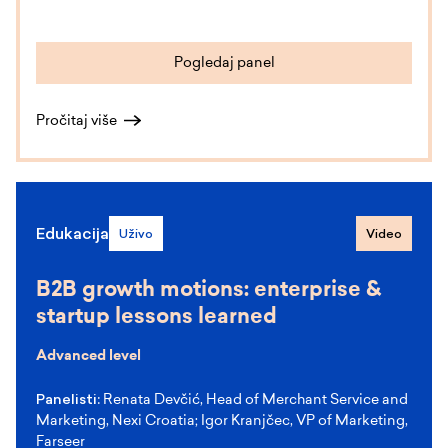
Pogledaj panel
Pročitaj više
Edukacija
Uživo
Video
B2B growth motions: enterprise &
startup lessons learned
Advanced level
Panelisti:
Renata Devčić, Head of Merchant Service and
Marketing, Nexi Croatia; Igor Kranjčec, VP of Marketing,
Farseer