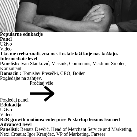
Popularne edukacije
Panel
Uživo
Video
Tko me treba znati, zna me. I ostale laži koje nas koštaju.
Intermediate level
Panelisti:
Ivan Stanković, Vlasnik, Communis; Vladimir Smolec,
Konzultant
Domaćin :
Tomislav Presečki, CEO, Boiler
Pogledajte na zahtjev.
Pročitaj više
Pogledaj panel
Edukacija
Uživo
Video
B2B growth motions: enterprise & startup lessons learned
Advanced level
Panelisti:
Renata Devčić, Head of Merchant Service and Marketing,
Nexi Croatia; Igor Kranjčec, VP of Marketing, Farseer