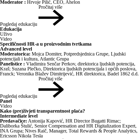
Moderator :
Hrvoje Pilić, CEO, Ahelon
Pročitaj više
Pogledaj edukaciju
Edukacija
Uživo
Video
Specifičnosti HR-a u proizvodnim tvrtkama
Advanced level
Moderatorica:
Mojca Domiter, Potpredsjednica Grupe, Ljudski
potencijali i kultura, Atlantic Grupa
Panelistice :
Vladimira Senčar Perkov, direktorica ljudskih potencija,
Kraš; Suzana Plečko, Direktorica ljudskih potencijala i općih poslova,
Franck; Veronika Blažev Dimitrijević, HR direktorica, Badel 1862 d.d.
Pročitaj više
Pogledaj edukaciju
Panel
Video
Kako (pre)živjeti transparentnost plaća?
Intermediate level
Predavačice:
Antonija Kapović, HR Director Bugatti Rimac;
Daliborka Štulić, Senior Compensation and HR Digitalization Expert,
INA Grupa; Nives Raič, Manager, Total Rewards & People Analytics,
Ericsson Nikola Tesla